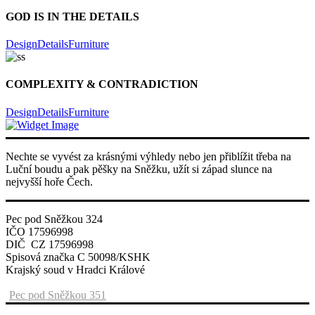
GOD IS IN THE DETAILS
Design
Details
Furniture
COMPLEXITY & CONTRADICTION
Design
Details
Furniture
Nechte se vyvést za krásnými výhledy nebo jen přiblížit třeba na
Luční boudu a pak pěšky na Sněžku, užít si západ slunce na
nejvyšší hoře Čech.
Pec pod Sněžkou 324
IČO 17596998
DIČ CZ 17596998
Spisová značka C 50098/KSHK
Krajský soud v Hradci Králové
Pec pod Sněžkou 351