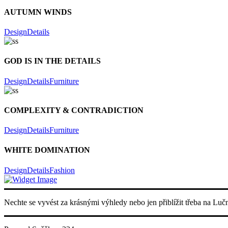
AUTUMN WINDS
Design
Details
GOD IS IN THE DETAILS
Design
Details
Furniture
COMPLEXITY & CONTRADICTION
Design
Details
Furniture
WHITE DOMINATION
Design
Details
Fashion
Nechte se vyvést za krásnými výhledy nebo jen přiblížit třeba na Luč