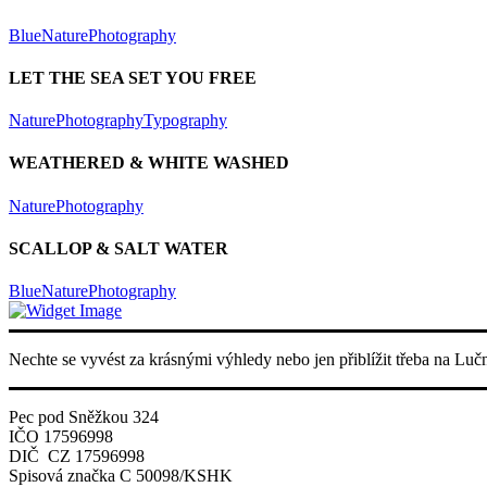
Blue
Nature
Photography
LET THE SEA SET YOU FREE
Nature
Photography
Typography
WEATHERED & WHITE WASHED
Nature
Photography
SCALLOP & SALT WATER
Blue
Nature
Photography
Nechte se vyvést za krásnými výhledy nebo jen přiblížit třeba na Luč
Pec pod Sněžkou 324
IČO 17596998
DIČ CZ 17596998
Spisová značka C 50098/KSHK